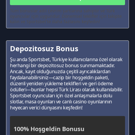
Tüm bonuslar adil çevrim şartlarına sahiptir ve Türk
oyuncular için uygundur. Dönemsel teklifler için takipte
kalın ve Sportsbet'te daha fazlasını keşfedin!
Depozitosuz Bonus
Şu anda Sportsbet, Türkiye kullanıcılarına özel olarak
herhangi bir depozitosuz bonus sunmamaktadır.
Ancak, kayıt olduğunuzda çeşitli ayrıcalıklardan
faydalanabilirsiniz—cazip bir hoşgeldin paketi,
düzenli yeniden yükleme teklifleri ve geri ödeme
ödülleri—bunlar hepsi Türk Lirası olarak kullanılabilir.
Sportsbet oyuncuları için özel anlaşmalarla dolu
slotlar, masa oyunları ve canlı casino oyunlarının
heyecan verici dünyasını keşfedin!
100% Hoşgeldin Bonusu