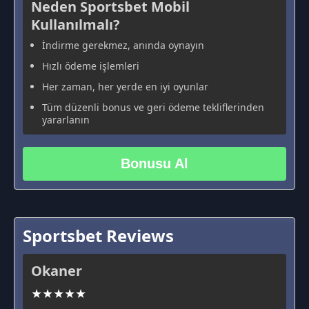
Neden Sportsbet Mobil
Kullanılmalı?
İndirme gerekmez, anında oynayın
Hızlı ödeme işlemleri
Her zaman, her yerde en iyi oyunlar
Tüm düzenli bonus ve geri ödeme tekliflerinden
yararlanın
Bonusu Al
Sportsbet Reviews
Okaner
★
★
★
★
★