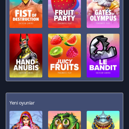
Yeni oyunlar