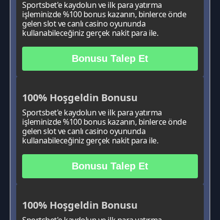
Sportsbet'e kaydolun ve ilk para yatırma
işleminizde %100 bonus kazanın, binlerce önde
gelen slot ve canlı casino oyununda
kullanabileceğiniz gerçek nakit para ile.
Bonusu Talep Et
100% Hoşgeldin Bonusu
Sportsbet'e kaydolun ve ilk para yatırma
işleminizde %100 bonus kazanın, binlerce önde
gelen slot ve canlı casino oyununda
kullanabileceğiniz gerçek nakit para ile.
Bonusu Talep Et
100% Hoşgeldin Bonusu
Sportsbet'e kaydolun ve ilk para yatırma