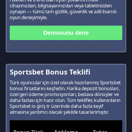
cihazınızdan, bilgisayarınızdan veya tabletinizden
oynayın — tümü tam gizlilik, güvenlik ve adil lisanslı
oyun deneyimiyle.
Demosunu dene
18+. Sorumlu oynayın, Şartlar ve Koşullar uygulanır.
Sportsbet Bonus Teklifi
Türk oyuncular için özel olarak hazırlanmış Sportsbet
bonus fırsatlarını keşfedin. Harika depozit bonusları,
özel geri ödeme promosyonları, bedava dönüşler ve
daha fazlası için hazır olun. Tüm teklifler, kullanıcıların
Sportsbet io giriş tr üzerinde daha fazla keyif
almasına yardımcı olacak şekilde tasarlanmıştır.
N
Bonus Türü
Açıklama
Tutar