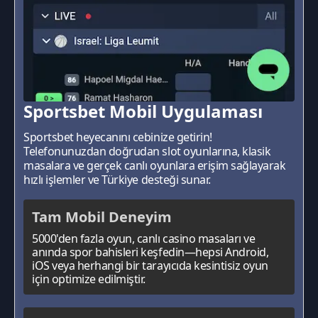
Sportsbet Mobil Uygulaması
Sportsbet heyecanını cebinize getirin!
Telefonunuzdan doğrudan slot oyunlarına, klasik
masalara ve gerçek canlı oyunlara erişim sağlayarak
hızlı işlemler ve Türkiye desteği sunar.
Tam Mobil Deneyim
5000'den fazla oyun, canlı casino masaları ve
anında spor bahisleri keşfedin—hepsi Android,
iOS veya herhangi bir tarayıcıda kesintisiz oyun
için optimize edilmiştir.