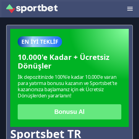
EN İYI TEKLIF
10.000'e Kadar + Ücretsiz
Dönüşler
İlk depozitinizde 100%'e kadar 10.000'e varan
para yatırma bonusu kazanın ve Sportsbet'te
kazancınıza başlamanız için ek Ücretsiz
Dönüşlerden yararlanın!
Bonusu Al
Sportsbet TR